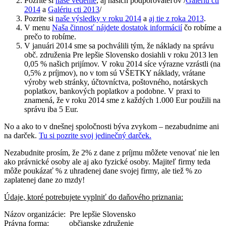
Pozrite si
naše vedenie
, aj našich podporovateľov /
Galériu cti
2014
a
Galériu cti 2013
/
Pozrite si
naše výsledky v roku 2014
a
aj tie z roka 2013
.
V menu
Naša činnosť nájdete dostatok informácií
čo robíme a
prečo to robíme.
V januári 2014 sme sa pochválili tým, že náklady na správu
obč. združenia Pre lepšie Slovensko dosiahli v roku 2013 len
0,05 % našich prijímov. V roku 2014 síce výrazne vzrástli (na
0,5% z príjmov), no v tom sú VŠETKY náklady, vrátane
výroby web stránky, účtovníctva, poštovného, notárskych
poplatkov, bankových poplatkov a podobne. V praxi to
znamená, že v roku 2014 sme z každých 1.000 Eur použili na
správu iba 5 Eur.
No a ako to v dnešnej spoločnosti býva zvykom – nezabudnime ani
na darček.
Tu si pozrite svoj jedinečný darček.
Nezabudnite prosím, že 2% z dane z príjmu môžete venovať nie len
ako právnické osoby ale aj ako fyzické osoby. Majiteľ firmy teda
môže poukázať % z uhradenej dane svojej firmy, ale tiež % zo
zaplatenej dane zo mzdy!
Údaje, ktoré potrebujete vyplniť do daňového priznania:
Názov organizácie: Pre lepšie Slovensko
Právna forma: občianske združenie