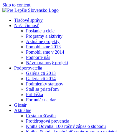
Skip to content
Tlačové správy
Naša činnosť
Poslanie a ciele
Programy a aktivity
Aktuálne projekty
Pomohli sme 2013
Pomohli sme v 2014
Podporte nás
Návrh na nový projekt
Podporovatelia
Galéria cti 2013
Galéria cti 2014
Podmienky statusov
Staň sa priateľom
Prihláška
Formulár na dar
Glosár
Aktuálne
Cesta ku šťastiu
Protidrogová prevencia
Kniha Odvaha: 100-ročný zápas o slobodu
Kniha 25 rád ako chrániť svoje zdravie a majetok