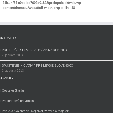
91b1-4f64-a0be-bc7602d01822/prelepsie.sk/web/wp-
content/themes/Avada/full-width.php
on line
18
AKTUALITY:
PRE LEPŠIE SLOVENSKO: VÍZIA NA ROK 2014
7. januára 2014
SPUSTENIE INICIATÍVY: PRE LEPŠIE SLOVENSKO
1. augusta 2013
NOVINKY:
Cesta ku šťastiu
Protidrogová prevencia
Príručka Ako chrániť svoj život, zdravie a majetok