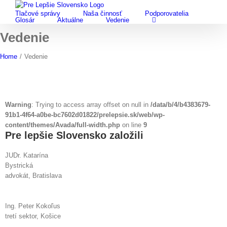
Skip
Tlačové správy
Naša činnosť
Podporovatelia
to
Glosár
Aktuálne
Vedenie
content
Vedenie
Home
/
Vedenie
Warning
: Trying to access array offset on null in
/data/b/4/b4383679-
91b1-4f64-a0be-bc7602d01822/prelepsie.sk/web/wp-
content/themes/Avada/full-width.php
on line
9
Pre lepšie Slovensko založili
JUDr. Katarína
Bystrická
advokát, Bratislava
Ing. Peter Kokoľus
tretí sektor, Košice