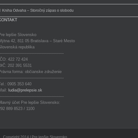
Kniha Odvaha – Storočný zápas o slobodu
KONTAKT
Pre lepšie Slovensko
Mýtna 42, 811 05 Bratislava – Staré Mesto
Slovenská republika
----------------------------------------------------
IČO: 422 72 424
DIČ: 202 391 5531
Právna forma: občianske združenie
----------------------------------------------------
Tel.: 0905 353 640
Mail:
ludia@prelepsie.sk
----------------------------------------------------
Hlavný účet Pre lepšie Slovensko:
292 889 8523 / 1100
Copyright 2014 | Pre lepšie Slovensko